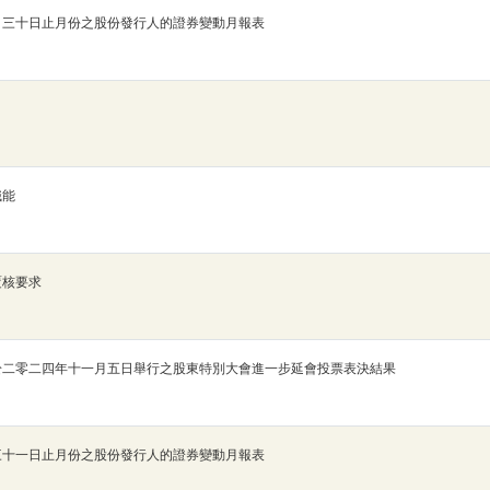
月三十日止月份之股份發行人的證券變動月報表
職能
覆核要求
於二零二四年十一月五日舉行之股東特別大會進一步延會投票表決結果
三十一日止月份之股份發行人的證券變動月報表