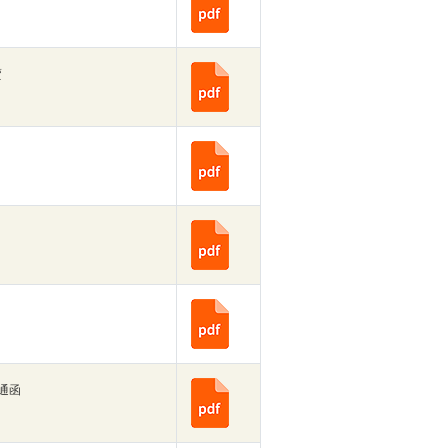
賣
發通函