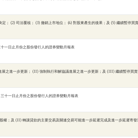
定； (2) 司法覆核； (3) 撤銷上市地位； (4) 對股東產生的後果；及 (5) 繼續暫停買
三十一日止月份之股份發行人的證券變動月報表
進展之進一步更新； (II) 強制執行和解協議進展之進一步更新；及 (III) 繼續暫停買賣
月三十一日止月份之股份發行人的證券變動月報表
公司股權；及 (II) 轉讓貸款的主要交易及關連交易可能進一步延遲完成及進一步延遲寄