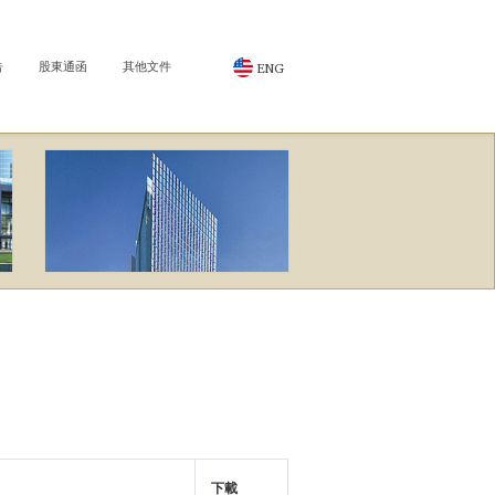
告
股東通函
其他文件
ENG
下載