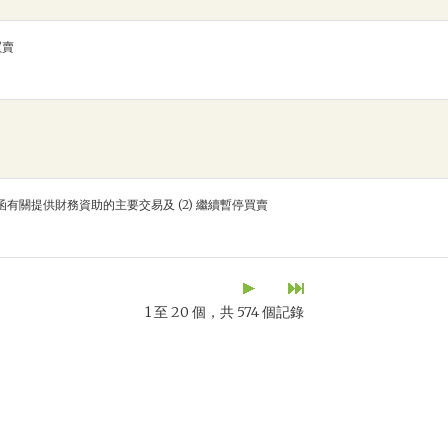
買賣
通函有關提供財務資助的主要交易及 (2) 繼續暫停買賣
1 至 20 個，共 574 個記錄