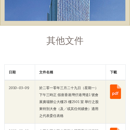
其他文件
日期
文件名稱
下載
2010-03-09
於二零一零年三月二十九日（星期一）
下午三時正 假座香港灣仔港灣道1 號會
展廣場辦公大樓25 樓2501 室 舉行之股
東特別大會（及╱或其任何續會）適用
之代表委任表格