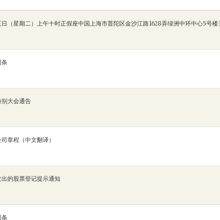
日（星期二）上午十时正假座中国上海市普陀区金沙江路1628弄绿洲中环中心5号楼
回条
特别大会通告
公司章程（中文翻译）
发出的股票登记提示通知
回条