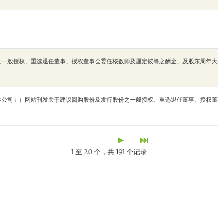
之一般授权、重选退任董事、授权董事会委任核数师及厘定彼等之酬金、及股东周年大
本公司」）网站刊发关于建议回购股份及发行股份之一般授权、重选退任董事、授权董
1 至 20 个，共 191 个记录