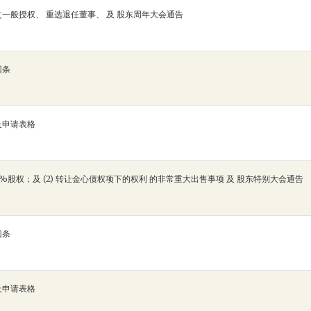
一般授权、 重选退任董事、 及 股东周年大会通告
回条
及申请表格
51%股权；及 (2) 转让金心债权项下的权利 的非常重大出售事项 及 股东特别大会通告
回条
及申请表格